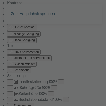
Kontrast
Farben umkehren
Zum Hauptinhalt springen
Monochrom
Dunkler Kontrast
Heller Kontrast
Niedrige Sättigung
Hohe Sättigung
Text
Links hervorheben
Überschriften hervorheben
Bildschirmleser
Lesemodus
Skalierung
Inhaltsskalierung
100
%
Schriftgröße
100
%
Aa
Zeilenhöhe
100
%
Buchstabenabstand
100
%
Zurücksetzen