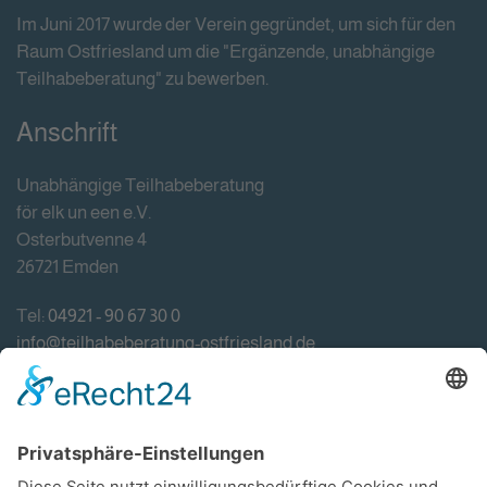
Im Juni 2017 wurde der Verein gegründet, um sich für den
Raum Ostfriesland um die "Ergänzende, unabhängige
Teilhabeberatung" zu bewerben.
Anschrift
Unabhängige Teilhabeberatung
för elk un een e.V.
Osterbutvenne 4
26721 Emden
Tel:
04921 - 90 67 30 0
info@teilhabeberatung-ostfriesland.de
Förderung