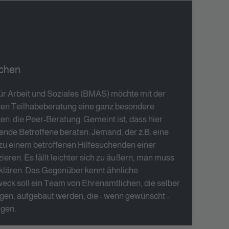
ichen
r Arbeit und Soziales (BMAS) möchte mit der
n Teilhabeberatung eine ganz besondere
n: die Peer-Beratung. Gemeint ist, dass hier
ende Betroffene beraten. Jemand, der z.B. eine
zu einem betroffenen Hilfesuchenden einer
ren. Es fällt leichter sich zu äußern, man muss
rklären. Das Gegenüber kennt ähnliche
eck soll ein Team von Ehrenamtlichen, die selber
ngen, aufgebaut werden, die - wenn gewünscht -
igen.