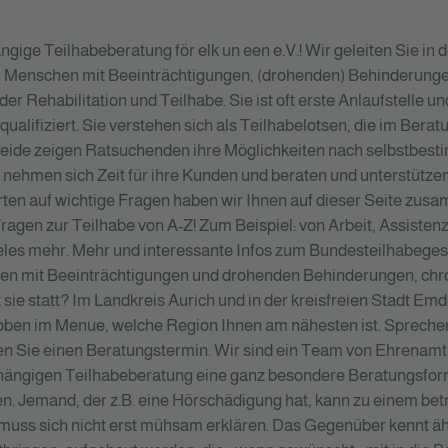
gige Teilhabeberatung för elk un een e.V.! Wir geleiten Sie in d
 Menschen mit Beeinträchtigungen, (drohenden) Behinderunge
er Rehabilitation und Teilhabe. Sie ist oft erste Anlaufstelle 
qualifiziert. Sie verstehen sich als Teilhabelotsen, die im Be
de zeigen Ratsuchenden ihre Möglichkeiten nach selbstbestimm
e nehmen sich Zeit für ihre Kunden und beraten und unterstüt
ten auf wichtige Fragen haben wir Ihnen auf dieser Seite zus
Fragen zur Teilhabe von A-Z! Zum Beispiel: von Arbeit, Assistenz
les mehr. Mehr und interessante Infos zum Bundesteilhabegeset
hen mit Beeinträchtigungen und drohenden Behinderungen, ch
t sie statt? Im Landkreis Aurich und in der kreisfreien Stadt E
oben im Menue, welche Region Ihnen am nähesten ist. Spreche
aren Sie einen Beratungstermin. Wir sind ein Team von Ehrenam
ngigen Teilhabeberatung eine ganz besondere Beratungsform u
en. Jemand, der z.B. eine Hörschädigung hat, kann zu einem b
n muss sich nicht erst mühsam erklären. Das Gegenüber kennt ä