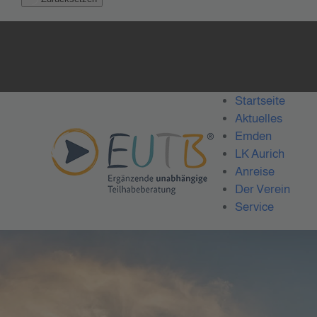
Startseite
Aktuelles
Emden
LK Aurich
Anreise
Der Verein
Service