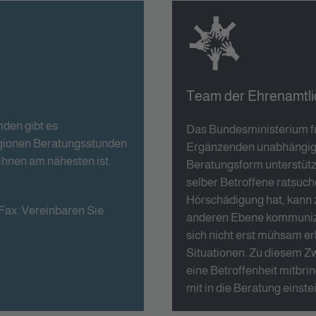
Team der Ehrenamtl
mden gibt es
Das Bundesministerium fü
gionen Beratungsstunden
Ergänzenden unabhängige
Ihnen am nähesten ist.
Beratungsform unterstütze
selber Betroffene ratsuch
Hörschädigung hat, kann 
 Fax. Vereinbaren Sie
anderen Ebene kommunizie
sich nicht erst mühsam e
Situationen. Zu diesem Zw
eine Betroffenheit mitbri
mit in die Beratung einste