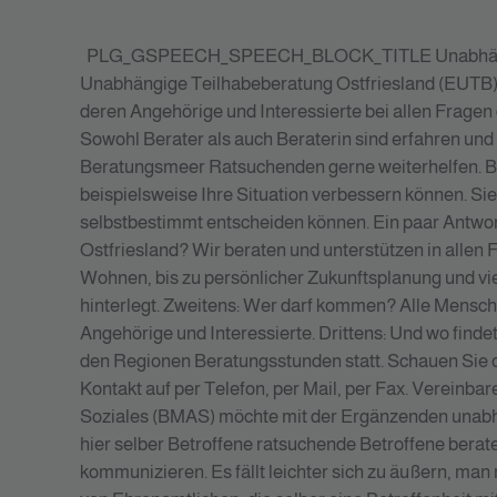
PLG_GSPEECH_SPEECH_BLOCK_TITLE
Unabhän
Unabhängige Teilhabeberatung Ostfriesland (EUTB)
deren Angehörige und Interessierte bei allen Fragen d
Sowohl Berater als auch Beraterin sind erfahren und 
Beratungsmeer Ratsuchenden gerne weiterhelfen. Bei
beispielsweise Ihre Situation verbessern können. Si
selbstbestimmt entscheiden können. Ein paar Antwor
Ostfriesland? Wir beraten und unterstützen in allen 
Wohnen, bis zu persönlicher Zukunftsplanung und vie
hinterlegt. Zweitens: Wer darf kommen? Alle Mensc
Angehörige und Interessierte. Drittens: Und wo finde
den Regionen Beratungsstunden statt. Schauen Sie 
Kontakt auf per Telefon, per Mail, per Fax. Vereinb
Soziales (BMAS) möchte mit der Ergänzenden unabhä
hier selber Betroffene ratsuchende Betroffene berat
kommunizieren. Es fällt leichter sich zu äußern, ma