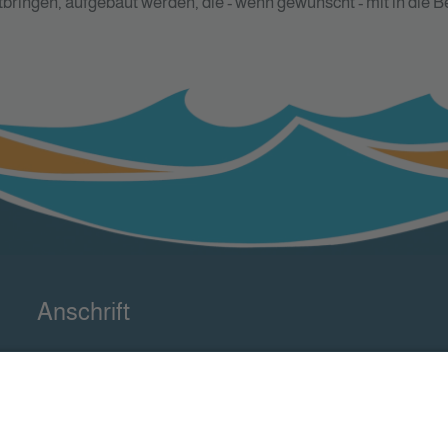
tbringen, aufgebaut werden, die - wenn gewünscht - mit in die B
Anschrift
Unabhängige Teilhabeberatung
för elk un een e.V.
Osterbutvenne 4
26721 Emden