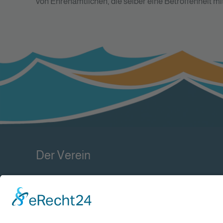
von Ehrenamtlichen, die selber eine Betroffenheit mi
Der Verein
Im Juni 2017 wurde der Verein gegründet, um sich
für den Raum Ostfriesland um die "Ergänzende,
unabhängige Teilhabeberatung" zu bewerben.