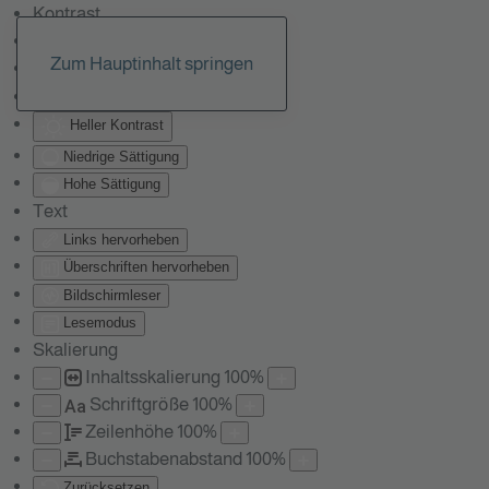
Kontrast
Farben umkehren
Zum Hauptinhalt springen
Monochrom
Dunkler Kontrast
Heller Kontrast
Niedrige Sättigung
Hohe Sättigung
Text
Links hervorheben
Überschriften hervorheben
Bildschirmleser
Lesemodus
Skalierung
Inhaltsskalierung
100
%
Schriftgröße
100
%
Aa
Zeilenhöhe
100
%
Buchstabenabstand
100
%
Zurücksetzen