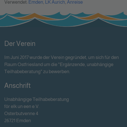
Verwendet:
Emden
,
LK Aurich
,
Anreise
Der Verein
Im Juni 2017 wurde der Verein gegründet, um sich für den
Raum Ostfriesland um die "Ergänzende, unabhängige
Teilhabeberatung" zu bewerben.
Anschrift
Unabhängige Teilhabeberatung
för elk un een e.V.
Osterbutvenne 4
26721 Emden