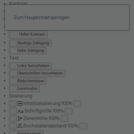
Kontrast
Farben umkehren
Zum Hauptinhalt springen
Monochrom
Dunkler Kontrast
Heller Kontrast
Niedrige Sättigung
Hohe Sättigung
Text
Links hervorheben
Überschriften hervorheben
Bildschirmleser
Lesemodus
Skalierung
Inhaltsskalierung
100
%
Schriftgröße
100
%
Aa
Zeilenhöhe
100
%
Buchstabenabstand
100
%
Zurücksetzen