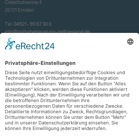
Osterbutvenne 4
26721 Emden
Tel:
04921 - 90 67 30 0
info@teilhabeberatung-ostfriesland.de
Förderung
Impressum