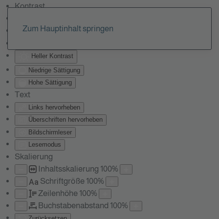
Kontrast
Farben umkehren
Zum Hauptinhalt springen
Monochrom
Dunkler Kontrast
Heller Kontrast
Niedrige Sättigung
Hohe Sättigung
Text
Links hervorheben
Überschriften hervorheben
Bildschirmleser
Lesemodus
Skalierung
Inhaltsskalierung
100
%
Schriftgröße
100
%
Aa
Zeilenhöhe
100
%
Buchstabenabstand
100
%
Zurücksetzen