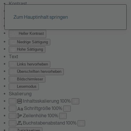
Kontrast
Farben umkehren
Zum Hauptinhalt springen
Monochrom
Dunkler Kontrast
Heller Kontrast
Niedrige Sättigung
Hohe Sättigung
Text
Links hervorheben
Überschriften hervorheben
Bildschirmleser
Lesemodus
Skalierung
Inhaltsskalierung
100
%
Schriftgröße
100
%
Aa
Zeilenhöhe
100
%
Buchstabenabstand
100
%
Zurücksetzen