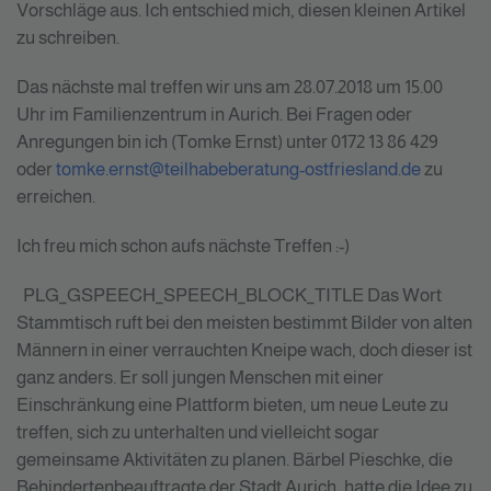
Vorschläge aus. Ich entschied mich, diesen kleinen Artikel
zu schreiben.
Das nächste mal treffen wir uns am 28.07.2018 um 15.00
Uhr im Familienzentrum in Aurich. Bei Fragen oder
Anregungen bin ich (Tomke Ernst) unter 0172 13 86 429
oder
tomke.ernst@teilhabeberatung-ostfriesland.de
zu
erreichen.
Ich freu mich schon aufs nächste Treffen :-)
PLG_GSPEECH_SPEECH_BLOCK_TITLE
Das Wort
Stammtisch ruft bei den meisten bestimmt Bilder von alten
Männern in einer verrauchten Kneipe wach, doch dieser ist
ganz anders. Er soll jungen Menschen mit einer
Einschränkung eine Plattform bieten, um neue Leute zu
treffen, sich zu unterhalten und vielleicht sogar
gemeinsame Aktivitäten zu planen. Bärbel Pieschke, die
Behindertenbeauftragte der Stadt Aurich, hatte die Idee zu