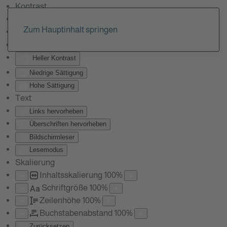
Kontrast
Farben umkehren
Zum Hauptinhalt springen
Monochrom
Dunkler Kontrast
Heller Kontrast
Niedrige Sättigung
Hohe Sättigung
Text
Links hervorheben
Überschriften hervorheben
Bildschirmleser
Lesemodus
Skalierung
Inhaltsskalierung
100
%
Schriftgröße
100
%
Aa
Zeilenhöhe
100
%
Buchstabenabstand
100
%
Zurücksetzen