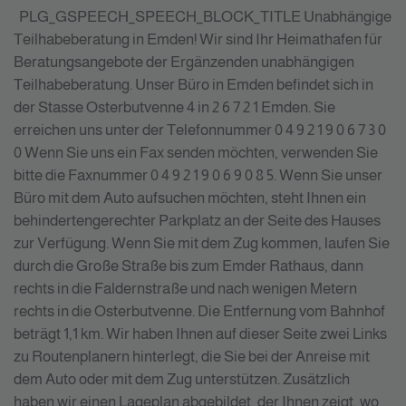
PLG_GSPEECH_SPEECH_BLOCK_TITLE
Unabhängige
Teilhabeberatung in Emden! Wir sind Ihr Heimathafen für
Beratungsangebote der Ergänzenden unabhängigen
Teilhabeberatung. Unser Büro in Emden befindet sich in
der Stasse Osterbutvenne 4 in 2 6 7 2 1 Emden. Sie
erreichen uns unter der Telefonnummer 0 4 9 2 1 9 0 6 7 3 0
0 Wenn Sie uns ein Fax senden möchten, verwenden Sie
bitte die Faxnummer 0 4 9 2 1 9 0 6 9 0 8 5. Wenn Sie unser
Büro mit dem Auto aufsuchen möchten, steht Ihnen ein
behindertengerechter Parkplatz an der Seite des Hauses
zur Verfügung. Wenn Sie mit dem Zug kommen, laufen Sie
durch die Große Straße bis zum Emder Rathaus, dann
rechts in die Faldernstraße und nach wenigen Metern
rechts in die Osterbutvenne. Die Entfernung vom Bahnhof
beträgt 1,1 km. Wir haben Ihnen auf dieser Seite zwei Links
zu Routenplanern hinterlegt, die Sie bei der Anreise mit
dem Auto oder mit dem Zug unterstützen. Zusätzlich
haben wir einen Lageplan abgebildet, der Ihnen zeigt, wo