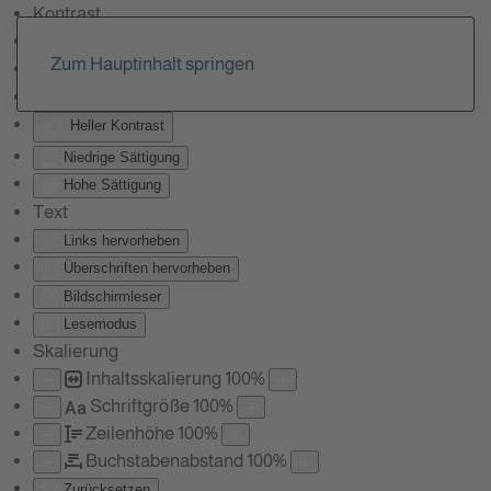
Kontrast
Farben umkehren
Zum Hauptinhalt springen
Monochrom
Dunkler Kontrast
Heller Kontrast
Niedrige Sättigung
Hohe Sättigung
Text
Links hervorheben
Überschriften hervorheben
Bildschirmleser
Lesemodus
Skalierung
Inhaltsskalierung
100
%
Schriftgröße
100
%
Aa
Zeilenhöhe
100
%
Buchstabenabstand
100
%
Zurücksetzen