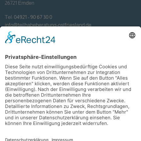
26721 Emden
Tel:
04921 - 90 67 30 0
info@teilhabeberatung-ostfriesland.de
Förderung
Impressum
Datenschutzerklärung