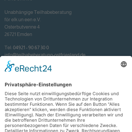
Unabhängige Teilhabeberatung
för elk un een e.V.
Osterbutvenne 4
26721 Emden
Tel:
04921 - 90 67 30 0
info@teilhabeberatung-ostfriesland.de
Förderung