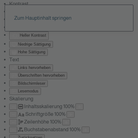
Kontrast
Farben umkehren
Zum Hauptinhalt springen
Monochrom
Dunkler Kontrast
Heller Kontrast
Niedrige Sättigung
Hohe Sättigung
Text
Links hervorheben
Überschriften hervorheben
Bildschirmleser
Lesemodus
Skalierung
Inhaltsskalierung
100
%
Schriftgröße
100
%
Aa
Zeilenhöhe
100
%
Buchstabenabstand
100
%
Zurücksetzen