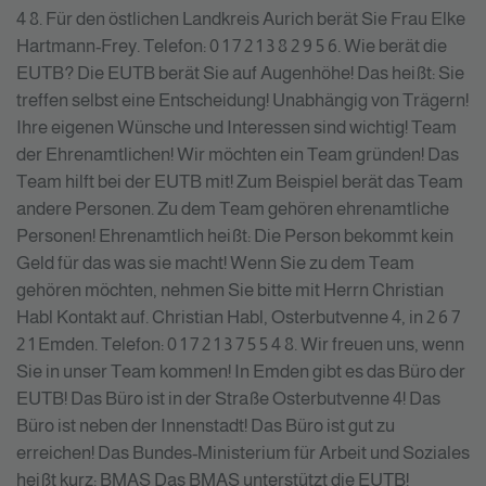
4 8. Für den östlichen Landkreis Aurich berät Sie Frau Elke
Hartmann-Frey. Telefon: 0 1 7 2 1 3 8 2 9 5 6. Wie berät die
EUTB? Die EUTB berät Sie auf Augenhöhe! Das heißt: Sie
treffen selbst eine Entscheidung! Unabhängig von Trägern!
Ihre eigenen Wünsche und Interessen sind wichtig! Team
der Ehrenamtlichen! Wir möchten ein Team gründen! Das
Team hilft bei der EUTB mit! Zum Beispiel berät das Team
andere Personen. Zu dem Team gehören ehrenamtliche
Personen! Ehrenamtlich heißt: Die Person bekommt kein
Geld für das was sie macht! Wenn Sie zu dem Team
gehören möchten, nehmen Sie bitte mit Herrn Christian
Habl Kontakt auf. Christian Habl, Osterbutvenne 4, in 2 6 7
2 1 Emden. Telefon: 0 1 7 2 1 3 7 5 5 4 8. Wir freuen uns, wenn
Sie in unser Team kommen! In Emden gibt es das Büro der
EUTB! Das Büro ist in der Straße Osterbutvenne 4! Das
Büro ist neben der Innenstadt! Das Büro ist gut zu
erreichen! Das Bundes-Ministerium für Arbeit und Soziales
heißt kurz: BMAS Das BMAS unterstützt die EUTB!