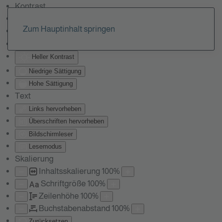
Kontrast
Farben umkehren
Zum Hauptinhalt springen
Monochrom
Dunkler Kontrast
Heller Kontrast
Niedrige Sättigung
Hohe Sättigung
Text
Links hervorheben
Überschriften hervorheben
Bildschirmleser
Lesemodus
Skalierung
Inhaltsskalierung
100
%
Schriftgröße
100
%
Aa
Zeilenhöhe
100
%
Buchstabenabstand
100
%
Zurücksetzen