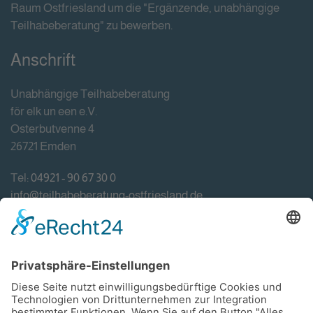
Raum Ostfriesland um die "Ergänzende, unabhängige
Teilhabeberatung" zu bewerben.
Anschrift
Unabhängige Teilhabeberatung
för elk un een e.V.
Osterbutvenne 4
26721 Emden
Tel:
04921 - 90 67 30 0
info@teilhabeberatung-ostfriesland.de
Förderung