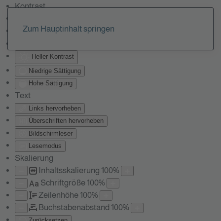
Kontrast
Farben umkehren
Zum Hauptinhalt springen
Monochrom
Dunkler Kontrast
Heller Kontrast
Niedrige Sättigung
Hohe Sättigung
Text
Links hervorheben
Überschriften hervorheben
Bildschirmleser
Lesemodus
Skalierung
Inhaltsskalierung
100
%
Schriftgröße
100
%
Aa
Zeilenhöhe
100
%
Buchstabenabstand
100
%
Zurücksetzen